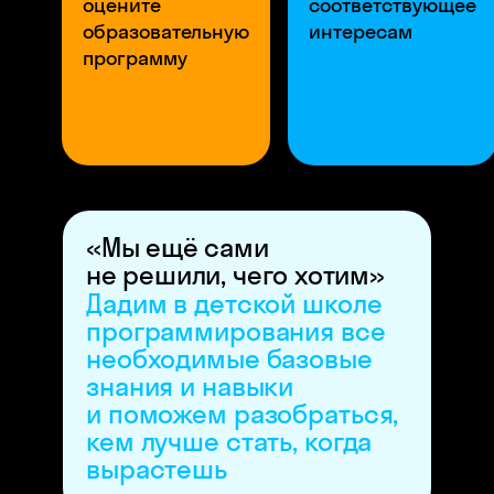
оцените
соответствующее
образовательную
интересам
программу
«Мы ещё сами
не решили, чего хотим»
Дадим в детской школе
программирования все
необходимые базовые
знания и навыки
и поможем разобраться,
кем лучше стать, когда
вырастешь