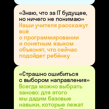
«Знаю, что за IT будущее,
но ничего не понимаю»
Наши учителя расскажут
всё
о программировании
и понятным языком
объяснят, что сейчас
подойдет ребёнку
«Страшно ошибиться
с выбором направления»
Всегда можно выбрать
заново: для этого
мы дадим базовые
навыки, которые лежат