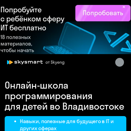
×
Skysmart Chat
Онлайн-школа
online
программирования
для детей во Владивостоке
Навыки, полезные для будущего в IT и
других сферах